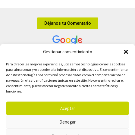
Déjanos tu Comentario
Gestionar consentimiento
Tienda ecológica online en Leganés.
Para ofrecer las mejores experiencias, utilizamos tecnologías como las cookies
C/ de la Margarita, 8, 28912 Leganés
para almacenar y/o acceder a la información del dispositivo. El consentimiento
info@comedelahuerta.com
de estas tecnologías nos permitirá procesar datos como el comportamiento de
912 88 35 32
navegación o las identificaciones únicas en este sitio. No consentir o retirar el
consentimiento, puede afectar negativamente a ciertas características y
Sitio web creado por
Simple Informática
funciones.
Tienda
Aviso Legal
Cestas Bio
Política de privacidad
Aceptar
Recetas
Política de cookies
Blog
Afiliados
Denegar
Contacto