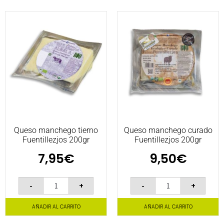
Queso manchego tierno
Queso manchego curado
Fuentillezjos 200gr
Fuentillezjos 200gr
7,95
€
9,50
€
-
+
-
+
AÑADIR AL CARRITO
AÑADIR AL CARRITO