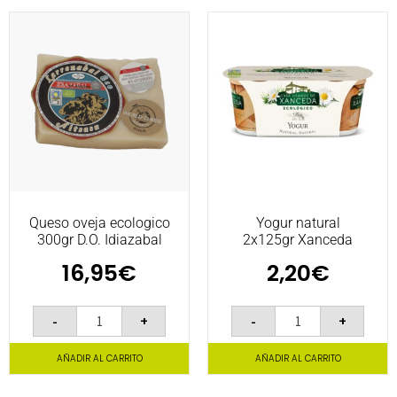
Queso oveja ecologico
Yogur natural
300gr D.O. Idiazabal
2x125gr Xanceda
16,95
€
2,20
€
-
+
-
+
AÑADIR AL CARRITO
AÑADIR AL CARRITO