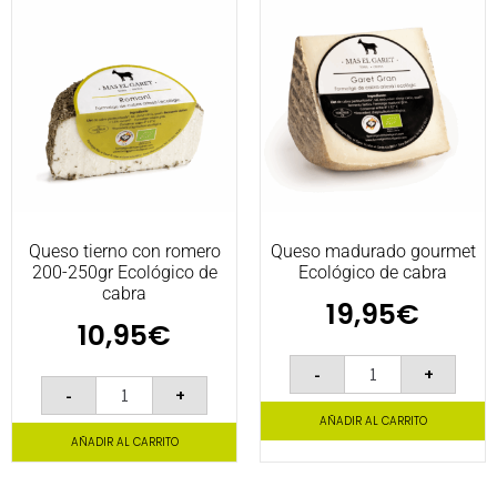
Queso tierno con romero
Queso madurado gourmet
200-250gr Ecológico de
Ecológico de cabra
cabra
19,95
€
10,95
€
-
+
-
+
AÑADIR AL CARRITO
AÑADIR AL CARRITO