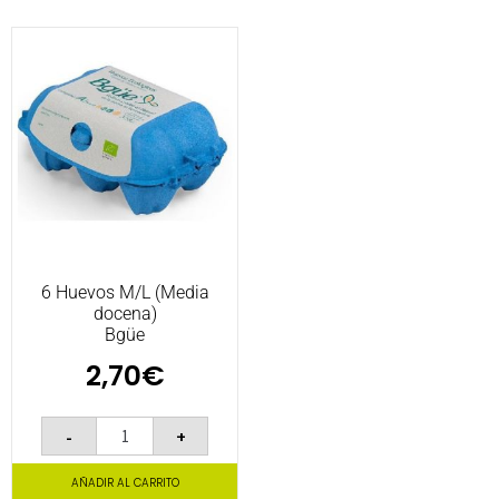
6 Huevos M/L (Media
docena)
Bgüe
2,70
€
-
+
AÑADIR AL CARRITO