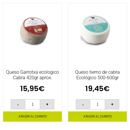
Queso Garrotxa ecologico
Queso tierno de cabra
Cabra 420gr aprox.
Ecológico 500-600gr
15,95
€
19,45
€
-
+
-
+
AÑADIR AL CARRITO
AÑADIR AL CARRITO