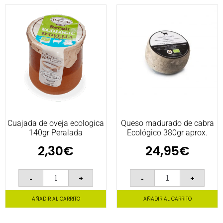
Cuajada de oveja ecologica
Queso madurado de cabra
140gr Peralada
Ecológico 380gr aprox.
2,30
€
24,95
€
-
+
-
+
AÑADIR AL CARRITO
AÑADIR AL CARRITO