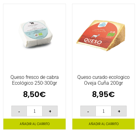
Queso fresco de cabra
Queso curado ecologico
Ecológico 250-300gr
Oveja Cuña 200gr
8,50
€
8,95
€
-
+
-
+
AÑADIR AL CARRITO
AÑADIR AL CARRITO