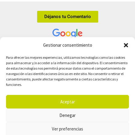
Déjanos tu Comentario
Gestionar consentimiento
Tienda ecológica online en Leganés.
Para ofrecer las mejores experiencias, utilizamos tecnologías como las cookies
C/ de la Margarita, 8, 28912 Leganés
para almacenar y/o acceder a la información del dispositivo. El consentimiento
info@comedelahuerta.com
de estas tecnologías nos permitirá procesar datos como el comportamiento de
912 88 35 32
navegación o las identificaciones únicas en este sitio. No consentir o retirar el
consentimiento, puede afectar negativamente a ciertas características y
Sitio web creado por
Simple Informática
funciones.
Tienda
Aviso Legal
Cestas Bio
Política de privacidad
Aceptar
Recetas
Política de cookies
Blog
Afiliados
Denegar
Contacto
Ver preferencias
¡Síguenos en redes sociales!