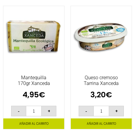
Mantequilla
Queso cremoso
170gr Xanceda
Tarrina Xanceda
4,95
€
3,20
€
-
+
-
+
AÑADIR AL CARRITO
AÑADIR AL CARRITO