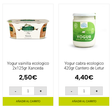
Yogur vainilla ecologico
Yogur cabra ecologico
2x125gr Xanceda
420gr Cantero de Letur
2,50
€
4,40
€
-
+
-
+
AÑADIR AL CARRITO
AÑADIR AL CARRITO