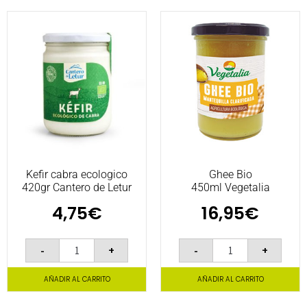
Kefir cabra ecologico
Ghee Bio
420gr Cantero de Letur
450ml Vegetalia
4,75
€
16,95
€
-
+
-
+
AÑADIR AL CARRITO
AÑADIR AL CARRITO