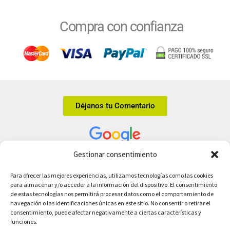
Compra con confianza
Déjanos tu Comentario
Gestionar consentimiento
Tienda ecológica online en Leganés.
Para ofrecer las mejores experiencias, utilizamos tecnologías como las cookies
C/ de la Margarita, 8, 28912 Leganés
para almacenar y/o acceder a la información del dispositivo. El consentimiento
info@comedelahuerta.com
de estas tecnologías nos permitirá procesar datos como el comportamiento de
912 88 35 32
navegación o las identificaciones únicas en este sitio. No consentir o retirar el
consentimiento, puede afectar negativamente a ciertas características y
Sitio web creado por
Simple Informática
funciones.