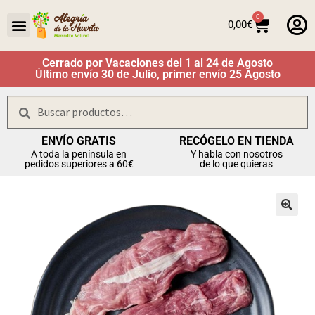
0
0,00
€
Cerrado por Vacaciones del 1 al 24 de Agosto
Último envío 30 de Julio, primer envío 25 Agosto
Buscar
ENVÍO GRATIS
RECÓGELO EN TIENDA
A toda la península en
Y habla con nosotros
pedidos superiores a 60€
de lo que quieras